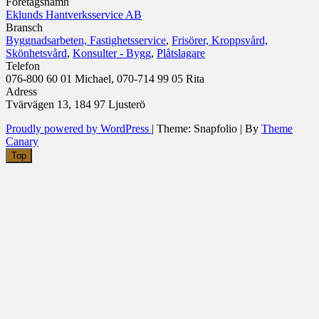
Företagsnamn
Eklunds Hantverksservice AB
Bransch
Byggnadsarbeten, Fastighetsservice
,
Frisörer, Kroppsvård,
Skönhetsvård
,
Konsulter - Bygg
,
Plåtslagare
Telefon
076-800 60 01 Michael, 070-714 99 05 Rita
Adress
Tvärvägen 13, 184 97 Ljusterö
Proudly powered by WordPress
|
Theme: Snapfolio
|
By
Theme
Canary
Top