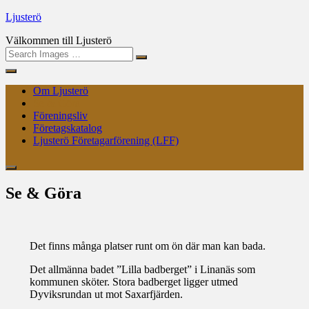
Skip
Ljusterö
to
Välkommen till Ljusterö
content
Search
Om Ljusterö
Se & Göra
Föreningsliv
Företagskatalog
Ljusterö Företagarförening (LFF)
Se & Göra
Det finns många platser runt om ön där man kan bada.
Det allmänna badet ”Lilla badberget” i Linanäs som
kommunen sköter. Stora badberget ligger utmed
Dyviksrundan ut mot Saxarfjärden.